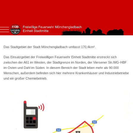
Mobile Menu Toggle
Das Stadtgebiet der Stadt Mönchengladbach umfasst 170,4km².
Das Einsatzgebiet der Freiweilligen Feuerwehr Einheit Stadtmitte erstreckt sich
zwischen der A61 im Westen, der Stadtgrenze im Norden, der Viersener Str./MG-HBF
im Osten und Dahl im Süden. In diesem Bereich der Stadt leben mehr als 90.000
Menschen, außerdem befinden sich hier mehrere Krankenhäuser und Industriebetriebe
und ein großer Chemiebetrieb.