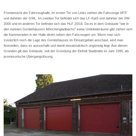
Frontansicht der Fahrzeughalle, im ersten Tor von Links stehen die Fahrzeuge MTF
und dahinter der GWL. Im zweiten Tor befindet sich das LF-KatS und dahinter der SW-
2000 und im anderen Tor befindet sich das HLF 20/16. Da es in dem Gebäude "wie in
den meisten Gerätehäusern Mönchengladbachs" keine Umkleideräume gibt ziehen sich
die Kammeraden in der Halle direkt neben den Fahrzeugen um. Wenn man sich
zusätzlich noch die Lage des Gerätehauses im Einsatzgebiet anschaut, wird man
feststellen, dass es ausserhalb und damit einsatztaktisch ungünstig liegt. Aus diesen
Gründen gilt das Gebäude, seit der Gründung der Einheit Stadtmitte im Jahr 1995, als
proviesorische Übergangslösung.